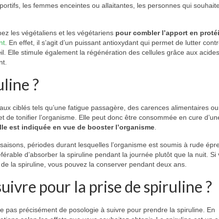
sportifs, les femmes enceintes ou allaitantes, les personnes qui souhait
hez les végétaliens et les végétariens
pour combler l’apport en proté
nt
. En effet, il s’agit d’un puissant antioxydant qui permet de lutter contr
l. Elle stimule également la régénération des cellules grâce aux acide
nt.
line ?
 maux ciblés tels qu’une fatigue passagère, des carences alimentaires o
t de tonifier l’organisme. Elle peut donc être consommée en cure d’u
lle est indiquée en vue de booster l’organisme
.
rsaisons, périodes durant lesquelles l’organisme est soumis à rude épr
référable d’absorber la spiruline pendant la journée plutôt que la nuit. Si
de la spiruline, vous pouvez la conserver pendant deux ans.
uivre pour la prise de spiruline ?
te pas précisément de posologie à suivre pour prendre la spiruline. En