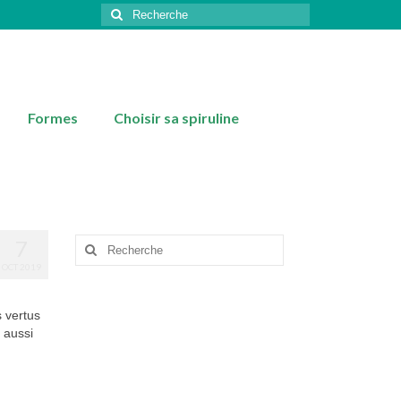
Rechercher
:
Formes
Choisir sa spiruline
7
Rechercher
:
OCT 2019
s vertus
e aussi