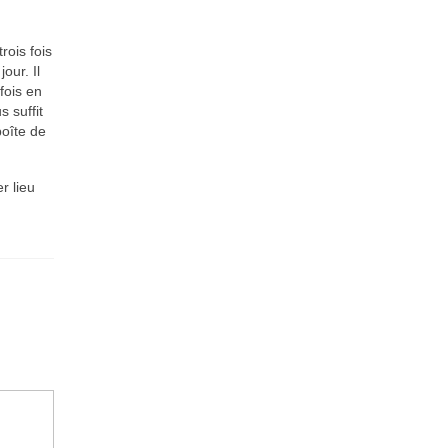
ois fois
our. Il
fois en
 suffit
boîte de
r lieu