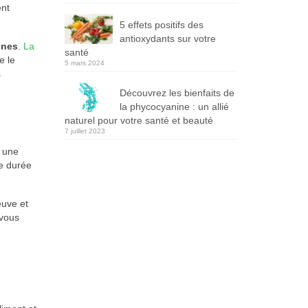
ent
5 effets positifs des
antioxydants sur votre
ines
.
La
santé
e le
5 mars 2024
s
Découvrez les bienfaits de
la phycocyanine : un allié
naturel pour votre santé et beauté
7 juillet 2023
u une
ne durée
euve et
 vous