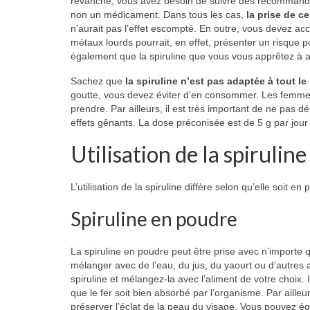
revanche, vous avez besoin de suivre des recommandati
non un médicament. Dans tous les cas,
la prise de c
n’aurait pas l’effet escompté. En outre, vous devez ac
métaux lourds pourrait, en effet, présenter un risque p
également que la spiruline que vous vous apprêtez à a
Sachez que
la spiruline n’est pas adaptée à tout l
goutte, vous devez éviter d’en consommer. Les femme
prendre. Par ailleurs, il est très important de ne pas
effets gênants. La dose préconisée est de 5 g par jour
Utilisation de la spirulin
L’utilisation de la spiruline diffère selon qu’elle soit 
Spiruline en poudre
La spiruline en poudre peut être prise avec n’importe qu
mélanger avec de l’eau, du jus, du yaourt ou d’autres a
spiruline et mélangez-la avec l’aliment de votre choix. 
que le fer soit bien absorbé par l’organisme. Par aill
préserver l’éclat de la peau du visage. Vous pouvez 