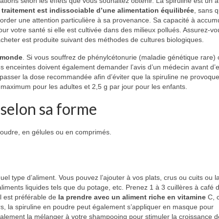
ons selon les effets que vous souhaitez obtenir. La spiruline est un a
e traitement est indissociable d’une alimentation équilibrée
, sans q
corder une attention particulière à sa provenance. Sa capacité à accumu
our votre santé si elle est cultivée dans des milieux pollués. Assurez-vo
cheter est produite suivant des méthodes de cultures biologiques.
e monde
. Si vous souffrez de phénylcétonurie (maladie génétique rare)
s enceintes doivent également demander l’avis d’un médecin avant d’
 dépasser la dose recommandée afin d’éviter que la spiruline ne provoqu
 maximum pour les adultes et 2,5 g par jour pour les enfants.
e selon sa forme
en poudre, en gélules ou en comprimés.
el type d’aliment. Vous pouvez l’ajouter à vos plats, crus ou cuits ou l
liments liquides tels que du potage, etc. Prenez 1 à 3 cuillères à café 
Il est préférable de
la prendre avec un aliment riche en vitamine
C, 
eurs, la spiruline en poudre peut également s’appliquer en masque pour
également la mélanger à votre shampooing pour stimuler la croissance 