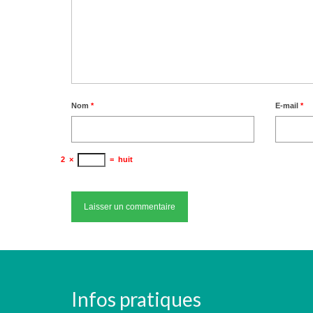
Nom
*
E-mail
*
2
×
=
huit
Infos pratiques