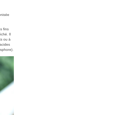
onisée
s fins
ché. Il
ts ou à
’acides
osphore).