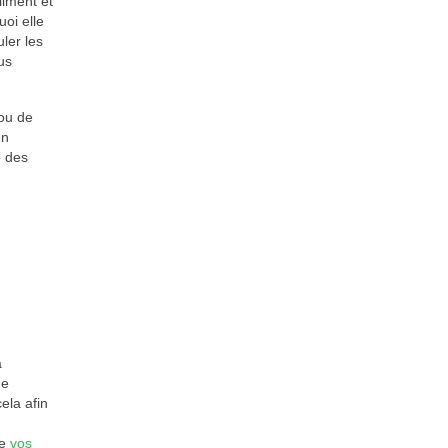
liment et
uoi elle
ler les
us
 ou de
en
e des
a
de
cela afin
de
vos