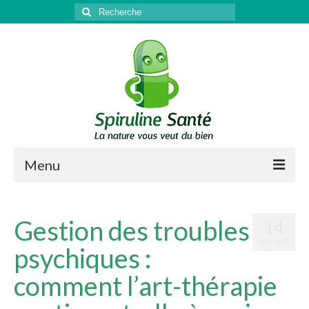
Rechercher
:
Menu
Qu’est-ce que la spiruline ?
Gestion des troubles
14
Santé
JAN 2025
psychiques :
Sport & récupération
comment l’art-thérapie
Antioxydant