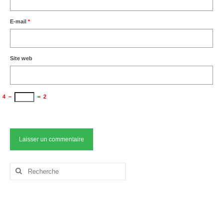
E-mail
*
Site web
4
−
=
2
Rechercher
: