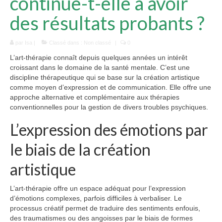
continue-t-elle à avoir
Défenses immunitaires
des résultats probants ?
Hypertension
par
Isa
|
Classé dans :
Non classé
|
0
Cholestérol
L’art-thérapie connaît depuis quelques années un intérêt
Beauté
croissant dans le domaine de la santé mentale. C’est une
discipline thérapeutique qui se base sur la création artistique
Spiruline et cheveux
comme moyen d’expression et de communication. Elle offre une
approche alternative et complémentaire aux thérapies
Spiruline et ongles
conventionnelles pour la gestion de divers troubles psychiques.
L’expression des émotions par
Spiruline et peau
le biais de la création
Formes
artistique
Choisir sa spiruline
Blog
L’art-thérapie offre un espace adéquat pour l’expression
d’émotions complexes, parfois difficiles à verbaliser. Le
processus créatif permet de traduire des sentiments enfouis,
des traumatismes ou des angoisses par le biais de formes