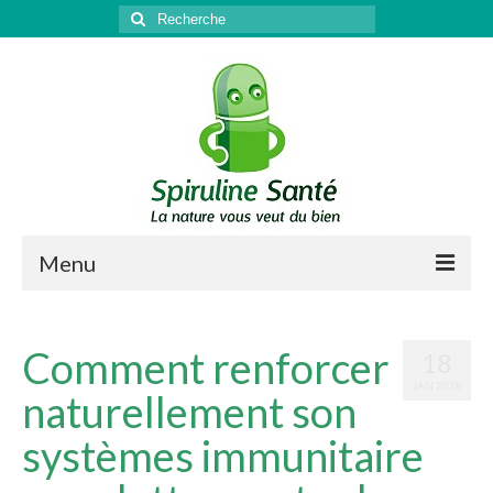
Rechercher
:
Menu
Qu’est-ce que la spiruline ?
Comment renforcer
18
Santé
JAN 2018
naturellement son
Sport & récupération
systèmes immunitaire
Antioxydant