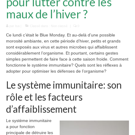
pour lutter contre les
Défenses immunitaires
maux de l’hiver ?
Hypertension
par
Isa
|
Classé dans :
Non classé
|
0
Cholestérol
Ce lundi c’était le Blue Monday. Et au-delà d’une possible
Beauté
morosité ambiante, en cette période d’hiver, petits et grands
sont exposés aux virus et autres microbes qui affaiblissent
Spiruline et cheveux
considérablement l’organisme. Et pourtant, certains gestes
simples permettent de faire face à cette saison froide. Comment
Spiruline et ongles
fonctionne le système immunitaire? Quels sont les réflexes à
adopter pour optimiser les défenses de l’organisme?
Spiruline et peau
Le système immunitaire: son
Formes
rôle et les facteurs
Choisir sa spiruline
d’affaiblissement
Blog
Le système immunitaire
a pour fonction
principale de détruire les