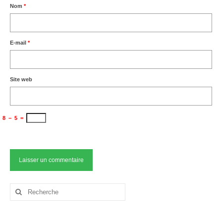
Nom
*
E-mail
*
Site web
8
−
5
=
Rechercher
: