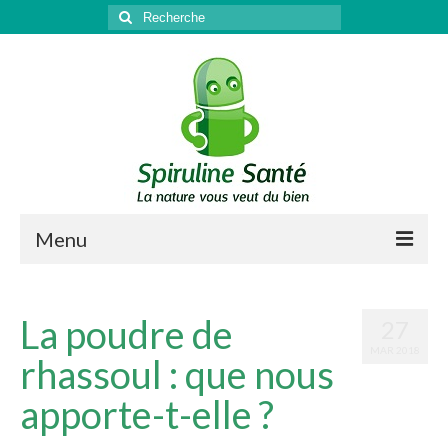
Rechercher
:
Menu
Qu’est-ce que la spiruline ?
La poudre de
27
Santé
MAR 2018
rhassoul : que nous
Sport & récupération
apporte-t-elle ?
Antioxydant