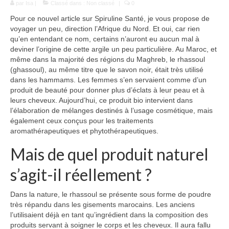
par
Isa
|
Défenses immunitaires
Classé dans :
Non classé
|
0
Pour ce nouvel article sur Spiruline Santé, je vous propose de
Hypertension
voyager un peu, direction l’Afrique du Nord. Et oui, car rien
qu’en entendant ce nom, certains n’auront eu aucun mal à
Cholestérol
deviner l’origine de cette argile un peu particulière. Au Maroc, et
même dans la majorité des régions du Maghreb, le rhassoul
Beauté
(ghassoul), au même titre que le savon noir, était très utilisé
dans les hammams. Les femmes s’en servaient comme d’un
Spiruline et cheveux
produit de beauté pour donner plus d’éclats à leur peau et à
leurs cheveux. Aujourd’hui, ce produit bio intervient dans
Spiruline et ongles
l’élaboration de mélanges destinés à l’usage cosmétique, mais
également ceux conçus pour les traitements
Spiruline et peau
aromathérapeutiques et phytothérapeutiques.
Mais de quel produit naturel
Formes
s’agit-il réellement ?
Choisir sa spiruline
Blog
Dans la nature, le rhassoul se présente sous forme de poudre
très répandu dans les gisements marocains. Les anciens
l’utilisaient déjà en tant qu’ingrédient dans la composition des
produits servant à soigner le corps et les cheveux. Il aura fallu