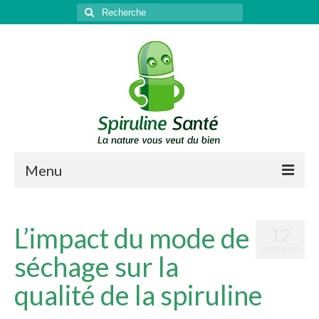
Rechercher
:
Menu
Qu’est-ce que la spiruline ?
L’impact du mode de
12
Santé
AOÛT 2022
séchage sur la
Sport & récupération
qualité de la spiruline
Antioxydant