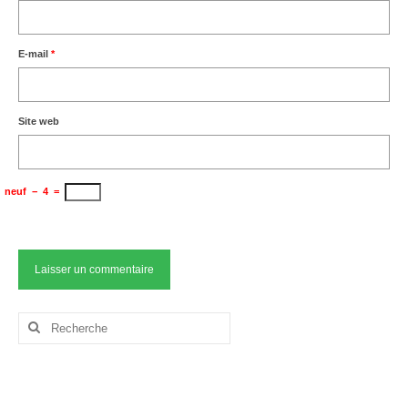
E-mail
*
Site web
neuf
−
4
=
Rechercher
: