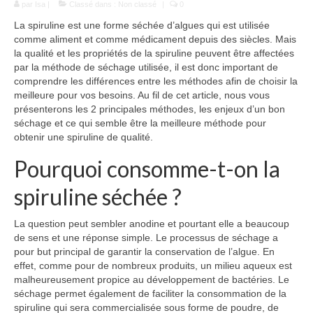
par
Isa
|
Défenses immunitaires
Classé dans :
Non classé
|
0
La spiruline est une forme séchée d’algues qui est utilisée
Hypertension
comme aliment et comme médicament depuis des siècles. Mais
la qualité et les propriétés de la spiruline peuvent être affectées
Cholestérol
par la méthode de séchage utilisée, il est donc important de
comprendre les différences entre les méthodes afin de choisir la
Beauté
meilleure pour vos besoins. Au fil de cet article, nous vous
présenterons les 2 principales méthodes, les enjeux d’un bon
Spiruline et cheveux
séchage et ce qui semble être la meilleure méthode pour
obtenir une spiruline de qualité.
Spiruline et ongles
Pourquoi consomme-t-on la
Spiruline et peau
spiruline séchée ?
Formes
La question peut sembler anodine et pourtant elle a beaucoup
Choisir sa spiruline
de sens et une réponse simple. Le processus de séchage a
pour but principal de garantir la conservation de l’algue. En
Blog
effet, comme pour de nombreux produits, un milieu aqueux est
malheureusement propice au développement de bactéries. Le
séchage permet également de faciliter la consommation de la
spiruline qui sera commercialisée sous forme de poudre, de