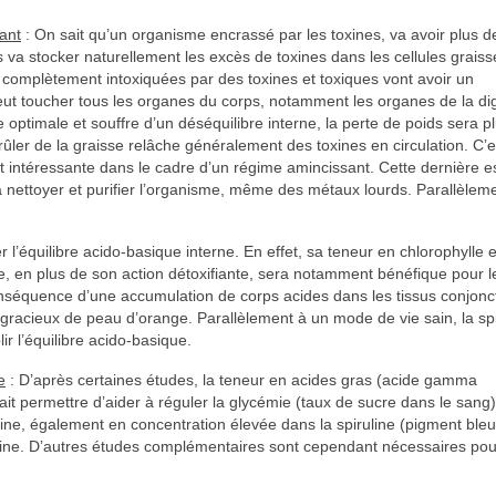
sant
: On sait qu’un organisme encrassé par les toxines, va avoir plus d
ps va stocker naturellement les excès de toxines dans les cellules grais
 complètement intoxiquées par des toxines et toxiques vont avoir un
t toucher tous les organes du corps, notamment les organes de la dig
optimale et souffre d’un déséquilibre interne, la perte de poids sera p
e brûler de la graisse relâche généralement des toxines en circulation. C’e
ent intéressante dans le cadre d’un régime amincissant. Cette dernière e
va nettoyer et purifier l’organisme, même des métaux lourds. Parallèleme
l’équilibre acido-basique interne. En effet, sa teneur en chlorophylle e
line, en plus de son action détoxifiante, sera notamment bénéfique pour l
 conséquence d’une accumulation de corps acides dans les tissus conjonct
disgracieux de peau d’orange. Parallèlement à un mode de vie sain, la spi
ir l’équilibre acido-basique.
e
: D’après certaines études, la teneur en acides gras (acide gamma
rait permettre d’aider à réguler la glycémie (taux de sucre dans le sang)
nine, également en concentration élevée dans la spiruline (pigment bleu
suline. D’autres études complémentaires sont cependant nécessaires pou