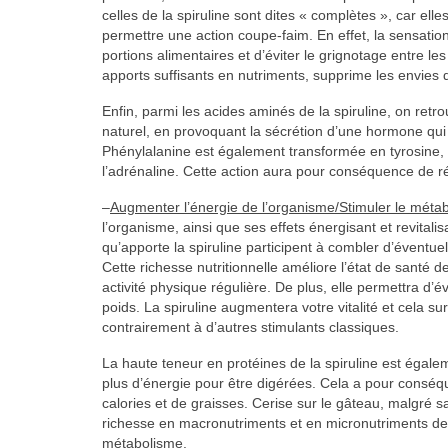
celles de la spiruline sont dites « complètes », car el
permettre une action coupe-faim. En effet, la sensation
portions alimentaires et d’éviter le grignotage entre 
apports suffisants en nutriments, supprime les envies d
Enfin, parmi les acides aminés de la spiruline, on ret
naturel, en provoquant la sécrétion d’une hormone qui v
Phénylalanine est également transformée en tyrosine, 
l’adrénaline. Cette action aura pour conséquence de ré
–
Augmenter l’énergie de l’organisme/Stimuler le méta
l’organisme, ainsi que ses effets énergisant et revital
qu’apporte la spiruline participent à combler d’évent
Cette richesse nutritionnelle améliore l’état de santé
activité physique régulière. De plus, elle permettra d’
poids. La spiruline augmentera votre vitalité et cela s
contrairement à d’autres stimulants classiques.
La haute teneur en protéines de la spiruline est égale
plus d’énergie pour être digérées. Cela a pour conséq
calories et de graisses. Cerise sur le gâteau, malgré sa
richesse en macronutriments et en micronutriments de 
métabolisme.