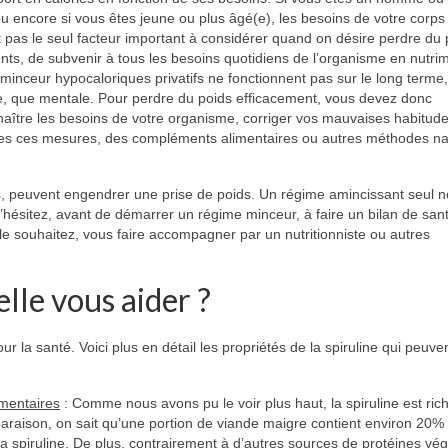
ou encore si vous êtes jeune ou plus âgé(e), les besoins de votre corps
 pas le seul facteur important à considérer quand on désire perdre du p
ts, de subvenir à tous les besoins quotidiens de l’organisme en nutri
s minceur hypocaloriques privatifs ne fonctionnent pas sur le long terme
ue, que mentale. Pour perdre du poids efficacement, vous devez donc
ître les besoins de votre organisme, corriger vos mauvaises habitud
outes ces mesures, des compléments alimentaires ou autres méthodes nat
s, peuvent engendrer une prise de poids. Un régime amincissant seul n
’hésitez, avant de démarrer un régime minceur, à faire un bilan de san
 souhaitez, vous faire accompagner par un nutritionniste ou autres
elle vous aider ?
 la santé. Voici plus en détail les propriétés de la spiruline qui peuve
imentaires
: Comme nous avons pu le voir plus haut, la spiruline est ric
araison, on sait qu’une portion de viande maigre contient environ 20%
a spiruline. De plus, contrairement à d’autres sources de protéines vég