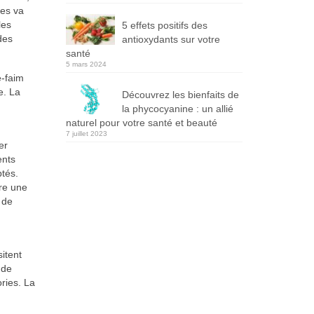
nes va
les
5 effets positifs des
des
antioxydants sur votre
santé
5 mars 2024
e-faim
e. La
Découvrez les bienfaits de
la phycocyanine : un allié
naturel pour votre santé et beauté
7 juillet 2023
er
ents
ptés.
dre une
 de
itent
 de
ories. La