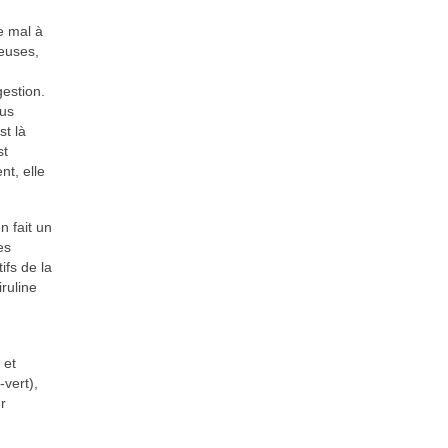
e mal à
seuses,
estion.
lus
st là
st
nt, elle
n fait un
es
ifs de la
ruline
 et
-vert),
r