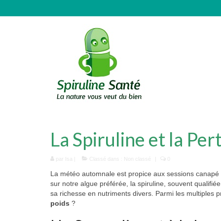
La Spiruline et la Per
par
Isa
|
Classé dans :
Non classé
|
0
La météo automnale est propice aux sessions canapé et 
sur notre algue préférée, la spiruline, souvent qualifi
sa richesse en nutriments divers. Parmi les multiples p
poids
?