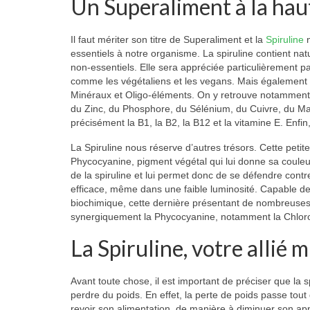
Un Superaliment à la hau
Il faut mériter son titre de Superaliment et la
Spiruline
n
essentiels à notre organisme. La spiruline contient na
non-essentiels. Elle sera appréciée particulièrement p
comme les végétaliens et les vegans. Mais également pl
Minéraux et Oligo-éléments. On y retrouve notamment
du Zinc, du Phosphore, du Sélénium, du Cuivre, du Ma
précisément la B1, la B2, la B12 et la vitamine E. En
La Spiruline nous réserve d’autres trésors. Cette petit
Phycocyanine, pigment végétal qui lui donne sa couleu
de la spiruline et lui permet donc de se défendre contr
efficace, même dans une faible luminosité. Capable de 
biochimique, cette dernière présentant de nombreuse
synergiquement la Phycocyanine, notamment la Chloro
La Spiruline, votre allié 
Avant toute chose, il est important de préciser que la s
perdre du poids. En effet, la perte de poids passe to
revoir son alimentation, de manière à diminuer son ap