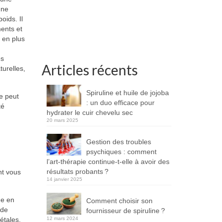
 ne
oids. Il
ments et
, en plus
es
Articles récents
urelles,
Spiruline et huile de jojoba
e peut
: un duo efficace pour
té
hydrater le cuir chevelu sec
20 mars 2025
Gestion des troubles
psychiques : comment
l’art-thérapie continue-t-elle à avoir des
résultats probants ?
nt vous
14 janvier 2025
he en
Comment choisir son
 de
fournisseur de spiruline ?
étales,
12 mars 2024