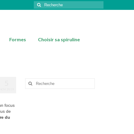
Rechercher
:
Formes
Choisir sa spiruline
5
Rechercher
:
NOV 2019
un focus
lus de
re du