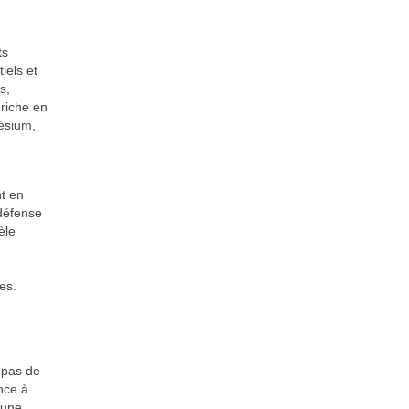
ts
iels et
s,
 riche en
ésium,
nt en
 défense
èle
es.
a pas de
nce à
 une