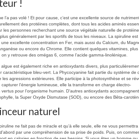
teur !
e l’a pas volé ! Et pour cause, c’est une excellente source de nutrimen
turellement des protéines complètes, dont tous les acides aminés essent
ar les personnes recherchant une source végétale naturelle de protéine
us généralement par les sportifs de tous les niveaux. La spiruline est
 une excellente concentration en Fer, mais aussi du Calcium, du Magn
nganèse ou encore du Chrome. Elle contient quelques vitamines, plus
fin, on y retrouve des omégas 6, comme l’acide gamma-linolénique.
e algue est également riche en antioxydants divers, plus particulièreme
r caractéristique bleu-vert. La Phycocyanine fait partie du système de
e les agressions extérieures. Elle participe à la photosynthèse et se rév
capturer l’énergie lumineuse, elle la transforme en charge électro-
s vertus pour l’organisme humain. D’autres antioxydants accompagnent
phylle, la Super Oxyde Dismutase (SOD), ou encore des Bêta-carotèn
minceur naturel
piruline ne fait pas de miracle et qu’à elle seule, elle ne vous permettr
ut d’abord par une compréhension de sa prise de poids. Puis, on comme
port en calories en fonction de ses besoins. Si vous êtes un homme ou