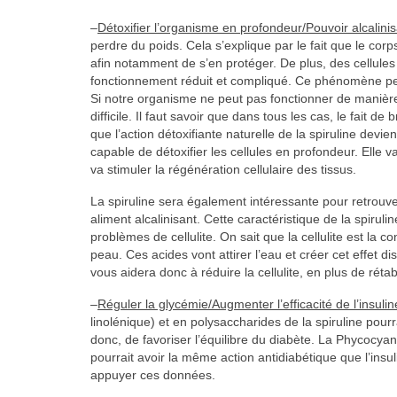
–
Détoxifier l’organisme en profondeur/Pouvoir alcalini
perdre du poids. Cela s’explique par le fait que le cor
afin notamment de s’en protéger. De plus, des cellules
fonctionnement réduit et compliqué. Ce phénomène peu
Si notre organisme ne peut pas fonctionner de manière 
difficile. Il faut savoir que dans tous les cas, le fait d
que l’action détoxifiante naturelle de la spiruline devi
capable de détoxifier les cellules en profondeur. Elle 
va stimuler la régénération cellulaire des tissus.
La spiruline sera également intéressante pour retrouver 
aliment alcalinisant. Cette caractéristique de la spiru
problèmes de cellulite. On sait que la cellulite est la
peau. Ces acides vont attirer l’eau et créer cet effet 
vous aidera donc à réduire la cellulite, en plus de rétabl
–
Réguler la glycémie/Augmenter l’efficacité de l’insulin
linolénique) et en polysaccharides de la spiruline pour
donc, de favoriser l’équilibre du diabète. La Phycocya
pourrait avoir la même action antidiabétique que l’in
appuyer ces données.