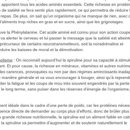
les apportent tous les acides aminés essentiels. Cette richesse en protéi
 de satiété se fera sentir plus rapidement, ce qui permettra de réduire 
les repas. De plus, on sait qu’un organisme qui ne manque de rien, avec 
’aliments trop riches en gras et en sucre, ainsi que les grignotages.
rouve la Phénylalanine. Cet acide aminé est connu pour son action coup
a alerter le cerveau et lui passer le message que la satiété est atteint
précurseur de certains neurotransmetteurs, soit la noradrénaline et
duire les baisses de moral et la démotivation.
bolisme
: On reconnaît aujourd’hui la spiruline pour sa capacité à stimul
isant. Et pour cause, la richesse en minéraux, vitamines et autres nutrim
uelles carences, provoquées ou non par des régimes amincissants inada
 de manière générale et va vous encourager à bouger, ainsi qu’à repren
éviter la fatigue et les coups de mou très souvent engendrés par la perte
ur le long terme, sans puiser dans les réserves d’énergie de l’organisme,
ment idéale dans le cadre d’une perte de poids, car les protéines nécess
uence directe de demander au corps plus d’efforts, donc de brûler plus
 grande richesse nutritionnelle, la spiruline est un aliment faible en cal
la spiruline va permettre d’augmenter et de soutenir naturellement le