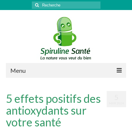
Rechercher
:
Menu
Qu’est-ce que la spiruline ?
5 effets positifs des
5
Santé
MAR 2024
antioxydants sur
Sport & récupération
votre santé
Antioxydant