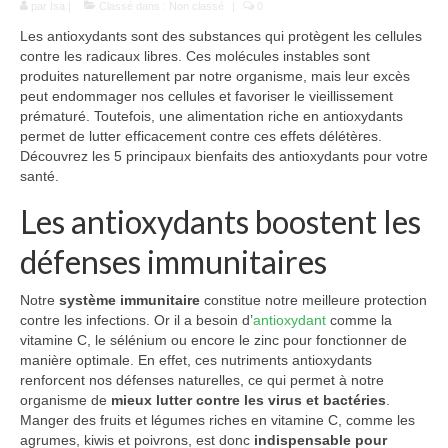
par
Isa
|
Défenses immunitaires
Classé dans :
Non classé
|
0
Les antioxydants sont des substances qui protègent les cellules
Hypertension
contre les radicaux libres. Ces molécules instables sont
produites naturellement par notre organisme, mais leur excès
Cholestérol
peut endommager nos cellules et favoriser le vieillissement
prématuré. Toutefois, une alimentation riche en antioxydants
Beauté
permet de lutter efficacement contre ces effets délétères.
Découvrez les 5 principaux bienfaits des antioxydants pour votre
Spiruline et cheveux
santé.
Les antioxydants boostent les
Spiruline et ongles
défenses immunitaires
Spiruline et peau
Formes
Notre
système immunitaire
constitue notre meilleure protection
contre les infections. Or il a besoin d’
antioxydant
comme la
Choisir sa spiruline
vitamine C, le sélénium ou encore le zinc pour fonctionner de
manière optimale. En effet, ces nutriments antioxydants
Blog
renforcent nos défenses naturelles, ce qui permet à notre
organisme de
mieux lutter contre les virus et bactéries
.
Manger des fruits et légumes riches en vitamine C, comme les
agrumes, kiwis et poivrons, est donc
indispensable pour